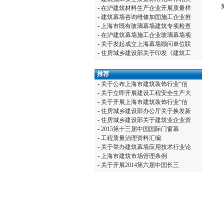
附件
-
在沪建筑材料生产企业开展质量样
-
建筑幕墙咨询维修加固施工企业推
-
上海市既有玻璃幕墙建筑专项检查
-
在沪建筑幕墙施工企业玻璃幕墙项
-
关于发起成立上海幕墙顾问单位联
-
住房城乡建设部关于印发《建筑工
推荐
-
关于公布上海市建筑装饰行业“信
-
关于立即开展建设工程安全生产大
-
关于开展上海市建筑装饰行业“信
-
住房城乡建设部办公厅关于换发新
-
住房城乡建设部关于建筑业企业资
-
2015第十三届中国国际门窗幕
-
工程质量治理资料汇编
-
关于举办建筑幕墙应用技术行业论
-
上海市建筑市场管理条例
-
关于开展2014第六届中国长三