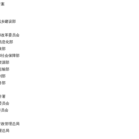
方案
设部
员会
化部
部
障部
部
部
部
部
署
会
会
总局
局