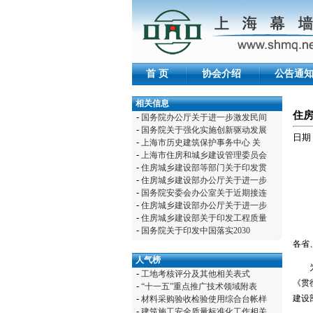
首 页
协会介绍
公告通
相关信息
住
-
国务院办公厅关于进一步激发民间
-
国务院关于强化实施创新驱动发展
日期：
-
上海市历史建筑保护事务中心 关
-
上海市住房和城乡建设管理委员会
-
住房城乡建设部等部门关于印发贯
-
住房城乡建设部办公厅关于进一步
-
国务院安委会办公室关于近期接连
-
住房城乡建设部办公厅关于进一步
-
住房城乡建设部关于印发工程质量
-
国务院关于印发中国落实2030
各省
人气榜
为贯
-
工地考核评分及其他相关表式
《贯
-
“十一五”重点推广技术领域附表
建设
-
材料采购验收检验使用综合台帐样
-
建筑施工安全质量标准化工作相关