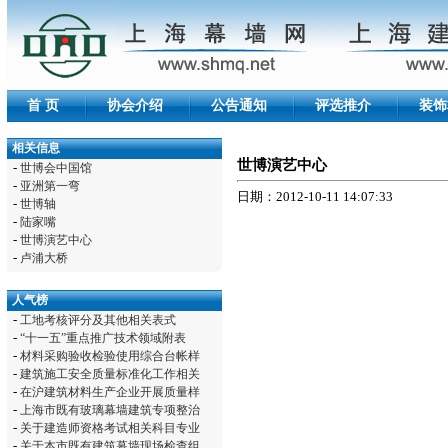
首 页
协会介绍
公告通知
评选推介
装饰
相关信息
世博演艺中心
-
世博会中国馆
-
亚洲第一弯
日期：2012-10-11 14:07:33
-
世博轴
-
陆家嘴
-
世博演艺中心
-
卢浦大桥
人气榜
-
工地考核评分及其他相关表式
-
“十一五”重点推广技术领域附表
-
材料采购验收检验使用综合台帐样
-
建筑施工安全质量标准化工作相关
-
在沪建筑材料生产企业开展质量样
-
上海市既有玻璃幕墙建筑专项整治
-
关于建造师资格考试相关科目专业
-
关于本市既有建筑幕墙现场检查组