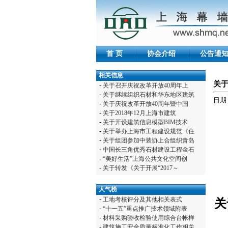
首 页
协会介绍
公告通
相关信息
关于
-
关于召开庆祝改革开放40周年上
-
关于继续组织石材和华东地区建筑
日期：
-
关于庆祝改革开放40周年暨中国
-
关于2018年12月上海市建筑
-
关于开设建筑信息模型BIM技术
-
关于举办上海市工程建设规范《住
-
关于组团参加中装协上合组织青岛
-
中国长三角优秀石材建设工程金石
-
“美好生活”上海公共文化空间创
-
关于转发《关于开展“2017～
人气榜
-
工地考核评分及其他相关表式
关
-
“十一五”重点推广技术领域附表
-
材料采购验收检验使用综合台帐样
-
建筑施工安全质量标准化工作相关