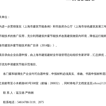
关单位：
一步贯彻落实《上海市建筑节能条例》和市政府办公厅《上海市绿色建筑发展三年
节能技术的推广应用，
充分利用建筑外窗节能技术改善建筑物室内环境，降低运行能
海市建筑外窗节能技术推广目录（
2014
版）》。
录由企业自愿申报，由上海市建筑建材业市场管理总站组织专家评审，汇总择优，
可优先申请建筑节能示范项目。
各门窗和玻璃生产企业均可自愿申报，申报材料必须真实、准确。书面申报材料需
之前邮寄至小木桥路
683
号
508
室（邮编：
200032
），同时将电子文档发送至
ydkou@126
联 系 人：寇玉德 严炜炯
联系电话：
54614788-5119
、
2075