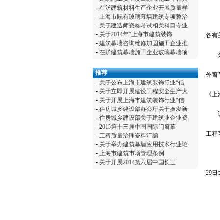
-
在沪建筑材料生产企业开展质量样
-
上海市既有玻璃幕墙建筑专项整治
-
关于建造师资格考试相关科目专业
-
关于2014年“上海市建筑装饰
各有
-
建筑幕墙咨询维修加固施工企业推
-
在沪建筑幕墙施工企业玻璃幕墙项
为进
推荐
外窗
-
关于公布上海市建筑装饰行业“信
-
关于立即开展建设工程安全生产大
《上
-
关于开展上海市建筑装饰行业“信
-
住房城乡建设部办公厅关于换发新
该目
-
住房城乡建设部关于建筑业企业资
-
2015第十三届中国国际门窗幕
工程
-
工程质量治理资料汇编
-
关于举办建筑幕墙应用技术行业论
-
上海市建筑市场管理条例
-
关于开展2014第六届中国长三
29
日