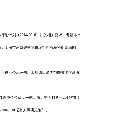
行动计划（
2014-2016
）》的相关要求，促进本市
耗
，上海市建筑建材业市场管理总站将组织编制
并进行公示公告。采用该目录内节能技术的建设
加盖单位公章，一式两份。书面材料于
2014
年
8
月
.com
。申报有关事项见附件。