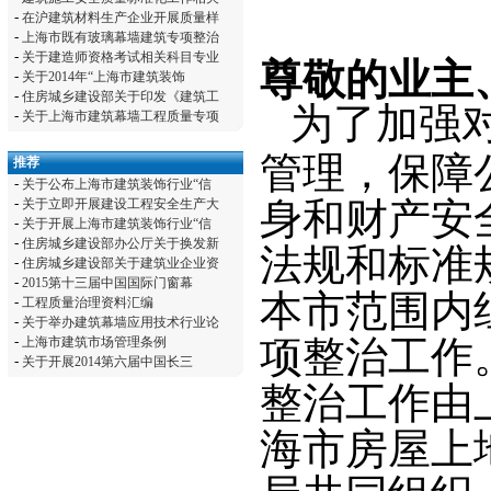
-
在沪建筑材料生产企业开展质量样
-
上海市既有玻璃幕墙建筑专项整治
-
关于建造师资格考试相关科目专业
尊敬的业主
-
关于2014年“上海市建筑装饰
-
住房城乡建设部关于印发《建筑工
为了加强
-
关于上海市建筑幕墙工程质量专项
管理，保障
推荐
-
关于公布上海市建筑装饰行业“信
-
关于立即开展建设工程安全生产大
身和财产安
-
关于开展上海市建筑装饰行业“信
-
住房城乡建设部办公厅关于换发新
法规和标准
-
住房城乡建设部关于建筑业企业资
-
2015第十三届中国国际门窗幕
本市范围内
-
工程质量治理资料汇编
-
关于举办建筑幕墙应用技术行业论
-
上海市建筑市场管理条例
项整治工作
-
关于开展2014第六届中国长三
整治工作由
海市房屋上