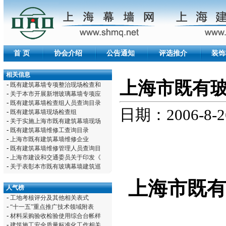
首 页
协会介绍
公告通知
评选推介
装饰
相关信息
上海市既有
-
既有建筑幕墙专项整治现场检查和
-
关于本市开展新增玻璃幕墙专项应
-
既有建筑幕墙检查组人员查询目录
日期：2006-8-2
-
既有建筑幕墙现场检查组
-
关于实施上海市既有建筑幕墙现场
-
既有建筑幕墙维修工查询目录
-
上海市既有建筑幕墙维修企业
-
既有建筑幕墙维修管理人员查询目
-
上海市建设和交通委员关于印发《
-
关于表彰本市既有玻璃幕墙建筑巡
上海市既
人气榜
-
工地考核评分及其他相关表式
-
“十一五”重点推广技术领域附表
-
材料采购验收检验使用综合台帐样
-
建筑施工安全质量标准化工作相关