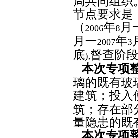
局共同组织
节点要求是
（
年
月
2006
8
月一
年
2007
3
底
督查阶
),
本次专项
璃的既有玻
建筑；投入
筑；存在部
量隐患的既
本次专项